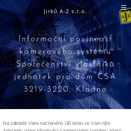
Jirků A-Z s.r.o.
Informační povinnost
kamerového systému
Společenství vlastníků
jednotek pro dům ČSA
3219-3220, Kladno
Na základě Vámi načteného QR kódu se Vám níže
zobrazily údaje informující o kamerovém systému, který