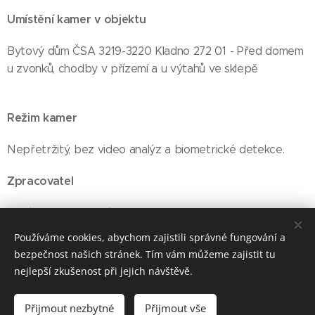
Umístění kamer v objektu
Bytový dům ČSA 3219-3220 Kladno 272 01 - Před domem
u zvonků, chodby v přízemí a u výtahů ve sklepě
Režim kamer
Nepřetržitý, bez video analýz a biometrické detekce.
Zpracovatel
Správcem pověření Mgr.David Moder a Dmitro Stepanko
Používáme cookies, abychom zajistili správné fungování a
bezpečnost našich stránek. Tím vám můžeme zajistit tu
nejlepší zkušenost při jejich návštěvě.
Jirků A-Z s.r.o. Průmyslová 3342, CZ 272 01 Kladno,
telefon 312 273 008, 734 235 025
Cookies
Přijmout nezbytné
Přijmout vše