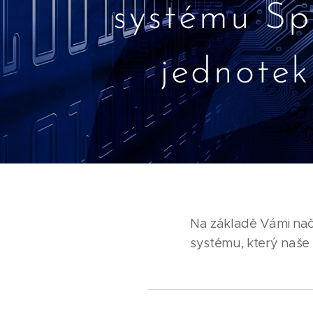
systému Sp
jednote
Na základě Vámi nač
systému, který naše 