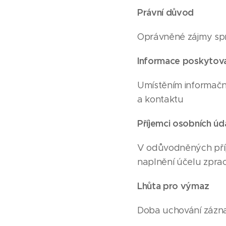
Právní důvod
Oprávněné zájmy správ
Informace poskytova
Umístěním informační
a kontaktu
Příjemci osobních úd
V odůvodněných přípa
naplnění účelu zpraco
Lhůta pro výmaz
Doba uchování zázna