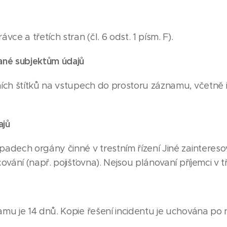
ce a třetích stran (čl. 6 odst. 1 písm. F).
né subjektům údajů
ch štítků na vstupech do prostoru záznamu, včetně i
ajů
dech orgány činné v trestním řízení Jiné zaintereso
vání (např. pojišťovna). Nejsou plánovaní příjemci v t
mu je 14 dnů. Kopie řešení incidentu je uchována po