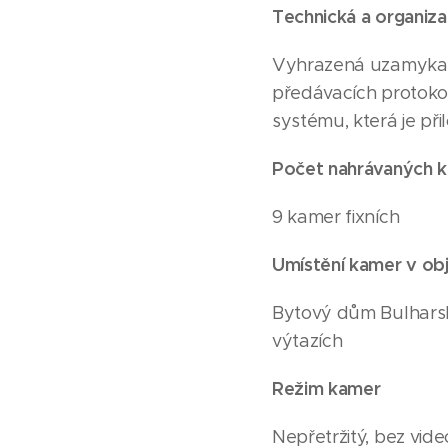
Technická a organiza
Vyhrazená uzamykate
předávacích protoko
systému, která je př
Počet nahrávaných 
9 kamer fixních
Umístění kamer v ob
Bytový dům Bulharská
výtazích
Režim kamer
Nepřetržitý, bez vid