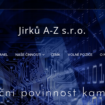
Jirků A-Z s.r.o.
ANEL
NAŠE ČINNOSTI
CENÍK
VOLNÉ POZICE
O 
ční povinnost ka