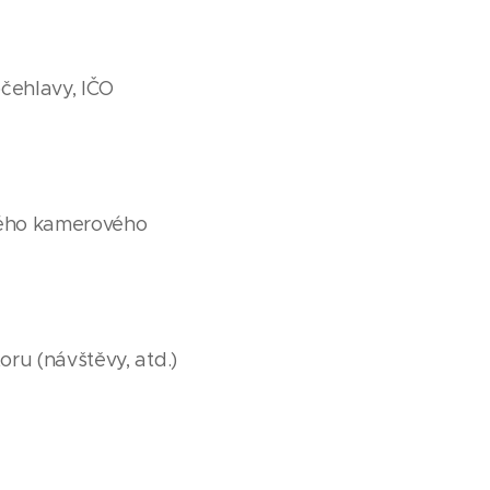
očehlavy, IČO
álého kamerového
ru (návštěvy, atd.)