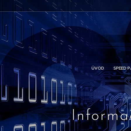
ÚVOD
SPEED P
Informa