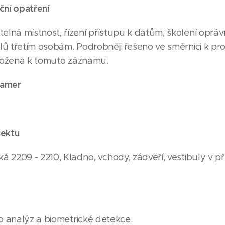
ční opatření
lná místnost, řízení přístupu k datům, školení oprá
lů třetím osobám. Podrobněji řešeno ve směrnici k p
iložena k tomuto záznamu.
kamer
jektu
 2209 - 2210, Kladno, vchody, zádveří, vestibuly v pří
eo analýz a biometrické detekce.