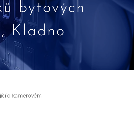
ků bytových
, Kladno
jící o kamerovém