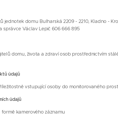
ků jednotek domu Bulharská 2209 - 2210, Kladno - Kr
a správce Václav Lepič 606 666 895
itelů domu, života a zdraví osob prostřednictvím st
ktů údajů
ležitostně vstupující osoby do monitorovaného prosto
ních údajů
 ve formě kamerového záznamu