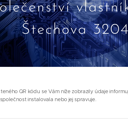
olečenství vlastní
k Štechova 3204
teného QR kódu se Vám níže zobrazily údaje informu
společnost instalovala nebo jej spravuje.